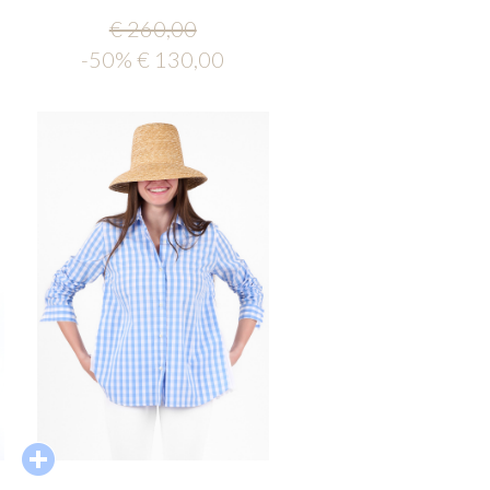
€ 260,00
-50% € 130,00