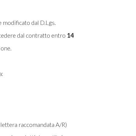
 modificato dal D.Lgs.
cedere dal contratto entro
14
ione.
a:
lettera raccomandata A/R)