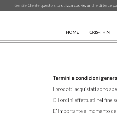
Gentile Cliente questo sito utilizza cookie, anche di terze pa
HOME
CRIS-THIN
Termini e condizioni genera
I prodotti acquistati sono spe
Gli ordini effettuati nel fine
E’ importante al momento dell