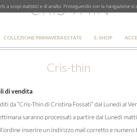
rti, a scopi statistici e di analisi. Proseguendo con la navigazione si 
COLLEZIONE PRIMAVERA ESTATE
E-SHOP
ACCE
Cris-thin
li di vendita
diti da “Cris-Thin di Cristina Fossati” dal Lunedì al Ve
 settimana saranno processati a partire dal Lunedì matt
’ordine inserire un indirizzo mail corretto e numero 