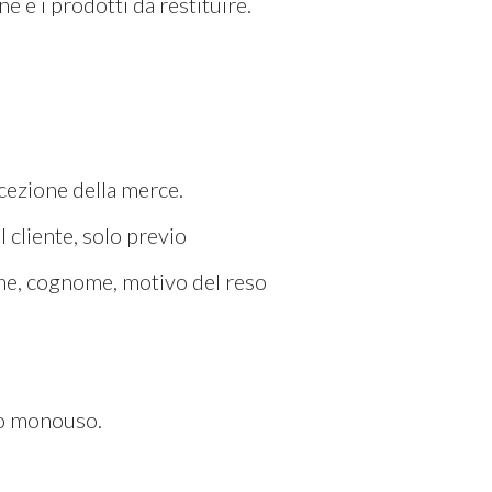
e e i prodotti da restituire.
icezione della merce.
l cliente, solo previo
me, cognome, motivo del reso
llo monouso.