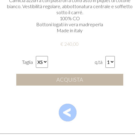
Camicia azzurra con plastron a contrasto in piquet di cotone
bianco. Vestibilità regolare, abbottonatura centrale e soffietto
sotto il carré.
100% CO
Bottoni logati in vera madreperla
Made in italy
€ 240,00
Taglia
q.tà
ACQUISTA