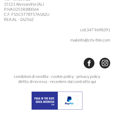
15121 Alessandria (AL)
P.IVA 02518380064
C.F. FSSCST78T57A182U
REA AL - 262562
cell.347 9698391
mail.info@cris-thin.com
condizioni di vendita
-
cookie policy
-
privacy policy
diritto di recesso
-
recedere dal contratto qui